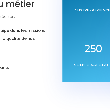
u métier
ANS D'EXPÉRIENC
ée sur :
quipe dans les missions
à la qualité de nos
250
CLIENTS SATISFAI
mants