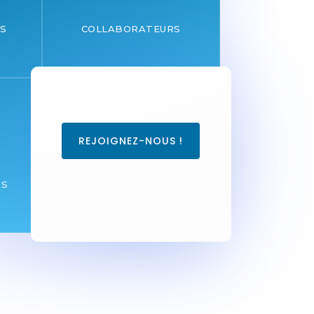
ES
COLLABORATEURS
REJOIGNEZ-NOUS !
TS