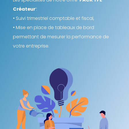
Créateur
‘:
• Suivi trimestriel comptable et fiscal,
• Mise en place de tableaux de bord
permettant de mesurer la performance de
votre entreprise.